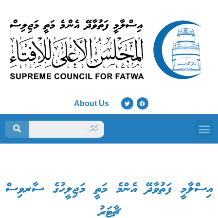
About Us
ފަތުވާ މަޖިލިސް
އިސްލާމީ ފަތުވާދޭ އެންމެ މަތީ މަޖިލީހުގެ ސާރވިސް
ޗާޓަރު