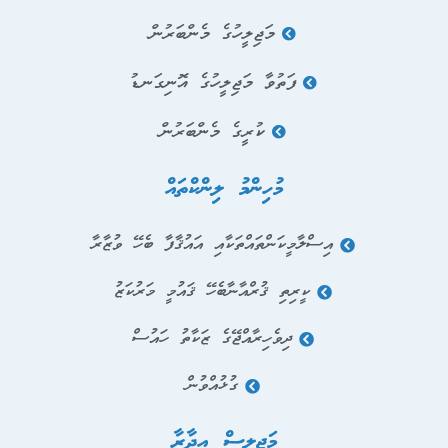
މަޖިލީހުގެ މެންބަރުން
ފަތުވާ މަޖިލީހުގެ އޮނިގަނޑު
ކުރީގެ މެންބަރުން
މުހިންމު ލިންކްތައް
އިސްލާމީކަންތައްތަކާއި އައުޤާފާ ބެހޭ ވުޒާރާ
ކީރިތި ޤުރްއާނާބެހޭ ޤައުމީ މަރުކަޒު
ދިވެހިރާއްޖޭގެ ޒަކާތު ހައުސް
ގުޅުއްވުން
މަޖިލިސް އިދާރާ