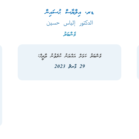
ޑރ. އިލްޔާސް ޙުސައިން
الدكتور إلياس حسين
މެންބަރު
މެންބަރު ކަމަށް އައްޔަނު ކުރެވުނު ތާރީޚް:
29 މާރޗް 2023