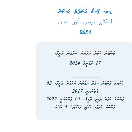
ޑރ. މޫސާ އަންވަރު ޙަސަން
الدكتور موسي أنور حسن
މެންބަރު
މެންބަރު ކަމަށް އައްޔަނު ކުރެވުނު ތާރީޚް:
17 އޭޕްރީލް 2024
___________
ފުރަތަމަ މެންބަރު ކަމަށް އައްޔަނު ކުރެވުނު ތާރީޚް: 02
ފެބްރުއަރީ 2017
މެންބަރު ކަމުން ވަކިވި ތާރީޚް: 01 ފެބްރުއަރީ 2022
މެންބަރު ކަމުގައި ހޭދަވި މުއްދަތު:
5 އަހަރު