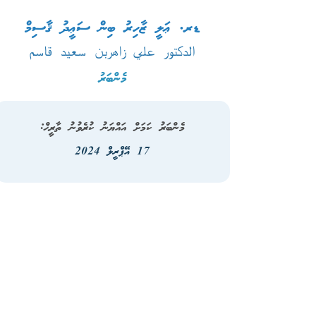
ޑރ. ޢަލީ ޒާހިރު ބިން ސަޢީދު ޤާސިމް
الدكتور علي زاهربن سعيد قاسم
މެންބަރު
މެންބަރު ކަމަށް އައްޔަނު ކުރެވުނު ތާރީޚް:
17 އޭޕްރީލް 2024