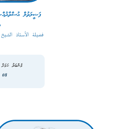
ފަޟީލަތުލް އުސްތާޛުއް
އ
فضيلة الأستاذ الشيخ
މެންބަރު ކަމަށް 
08 މާރޗް 2021