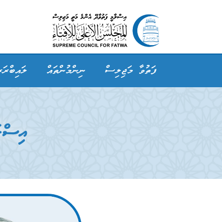
ފަތުވާ މަޖިލިސް
ނިންމުންތައް
ލައިބްރަރ
އިސްލާ