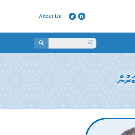
About Us
ަރުން