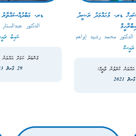
ޝައިޚް ޑރ. މުޙައްމަދު ރަޝީދު
ޑރ. ޢަބްދުއްސައްތާރު ޢަ
ިބްރާހީމް
الدكتور عبدالستار
 الدكتور محمد رشيد إبراهم
ނައިބު ރައީ
ރައީސް
މެންބަރު ކަމަށް އައްޔަނު ކ
29 މާރޗް 2023
އައްޔަނު ކުރެވުނު ތާރީޚް: