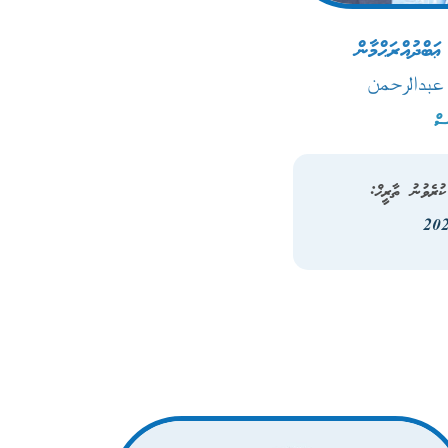
ބްދުއްރަޙްމާން
 عبدالرحمن
ސް
ުރެވުނު ތާރީޚް: