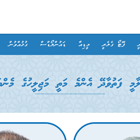
ީ
ފޮޓޯ ގެލެރީ
މީޑިއާ
ޑައުންލޯޑްސް
ގުޅުއްވުން
މީ ފަތުވާދޭ އެންމެ މަތީ މަޖިލީހުގެ މެންބ