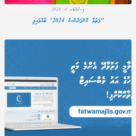
ޑިސެމްބަރ 4, 2024
"ފަތުވާ ކޮންފަރެންސް 2024″ ބާއްވައިފި