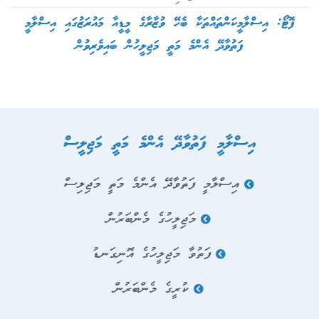
ފޮޓޯ: އިސްލާމީކަންތައްތަކާ ބެހޭ ވުޒާރާގެ މީޑީއާ މައުރަޒުގައި އިސްލާމީ
ފަތުވާދޭ އެންމެ މަތީ މަޖިލީހުން ބައިވެރިވުން
އިސްލާމީ ފަތުވާދޭ އެންމެ މަތީ މަޖިލީސް
އިސްލާމީ ފަތުވާދޭ އެންމެ މަތީ މަޖިލިސް
މަޖިލީހުގެ މެންބަރުން
ފަތުވާ މަޖިލީހުގެ އޮނިގަނޑު
ކުރީގެ މެންބަރުން