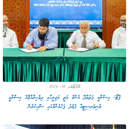
އޮކްޓޯބަރ 10, 2024
ފޮޓޯ: އިސްލާމީ ފަތުވާދޭ އެންމެ މަތީ މަޖިލީހާއި ދިވެހިރާއްޖޭގެ އިސްލާމީ
ޔުނިވަރސިޓީއާ ދެމެދު ފަހުމުނާމާގައި ސޮއިކުރުން