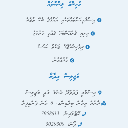
މުހިންމު ލިންކްތައް
އިސްލާމީކަންތައްތަކާއި އައުޤާފާ ބެހޭ ވުޒާރާ
ކީރިތި ޤުރްއާނާބެހޭ ޤައުމީ މަރުކަޒު
ދިވެހިރާއްޖޭގެ ޒަކާތު ހައުސް
ގުޅުއްވުން
މަޖިލިސް އިދާރާ
އިސްލާމީ ފަތުވާދޭ އެންމެ މަތީ މަޖިލިސް
ދާރުލް އީމާން ބިލްޑިންގ، 6 ވަނަ ފަންގިފިލާ
ހޮޓްލައިން: 7958613
ފޯން: 3029300