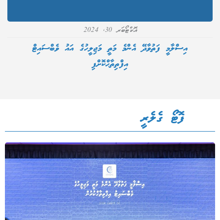
އޮކްޓޯބަރ 30, 2024
އިސްލާމީ ފަތުވާދޭ އެންމެ މަތީ މަޖިލީހުގެ އައު ވެބްސައިޓް
އިފްތިތާޙްކޮށްފި
ފޮޓޯ ގެލެރީ