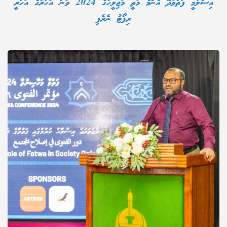
އިސްލާމީ ފަތުވާދޭ އެންމެ މަތީ މަޖިލީހުގެ 2024 ވަނަ އަހަރުގެ އަހަރީ
ރިޕޯޓު ނެރެފި