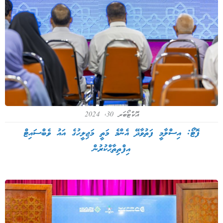
އޮކްޓޯބަރ 30, 2024
ފޮޓޯ: އިސްލާމީ ފަތުވާދޭ އެންމެ މަތީ މަޖިލީހުގެ އައު ވެބްސައިޓް
އިފްތިތާޙްކުރުން