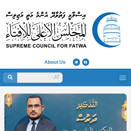
About Us
ފަތުވާ މަޖިލިސް