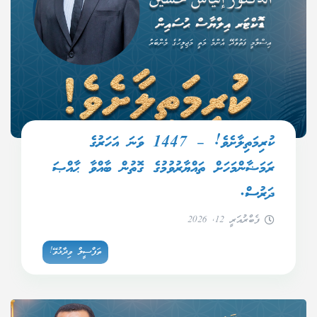
ކުރިމަތިލާށެވެ! – 1447 ވަނަ އަހަރުގެ
ރަމަޟާންމަހަށް ތައްޔާރުވުމުގެ ގޮތުން ބާއްވާ ޙާއްޞަ
ދަރުސް.
ފެބްރުއަރީ 12, 2026
ތަފްސީލް ވިދާޅުވޭ!