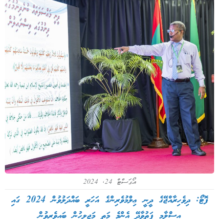
އޯގަސްޓް 24, 2024
ފޮޓޯ: ދިވެހިރާއްޖޭގެ ދީނީ ޢިލްމުވެރިންގެ އަހަރީ ބައްދަލުވުން 2024 ގައި
އިސްލާމީ ފަތުވާދޭ އެންމެ މަތީ މަޖިލީހުން ބައިވެރިވުން