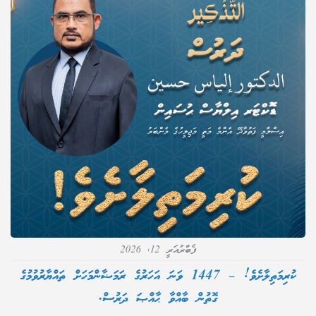
ފެބްރުއަރީ 12, 2026
ކުރިމަތިލާށެވެ! – 1447 ވަނަ އަހަރުގެ ރަމަޟާންމަހަށް ތައްޔާރުވުމުގެ
ގޮތުން ބާއްވާ ޙާއްޞަ ދަރުސް.