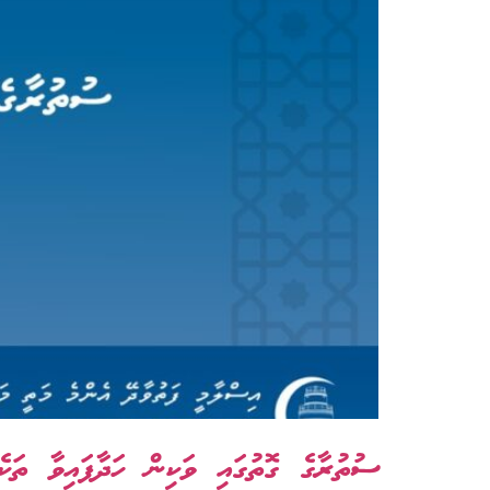
ސުތުރާގެ ގޮތުގައި ވަކިން ހަދާފައިވާ ތަކެތ