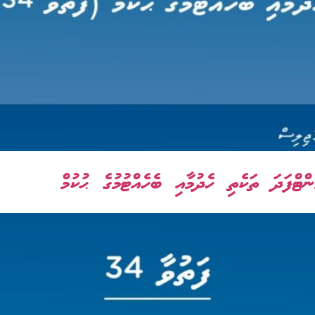
ޓްފަދަ ތަކެތި ހެދުމާއި ބެހެއްޓުމުގެ ޙުކުމް