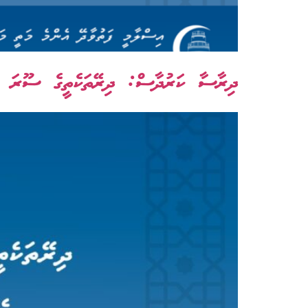
ދިރާސާ ކަރުދާސް: ދިރޭތަކެތީގެ ސޫރަ ސިފަވ