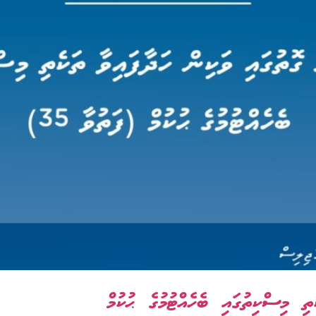
ި މިސްކިތުގައި ބެހެއްޓުމުގެ ޙުކުމް