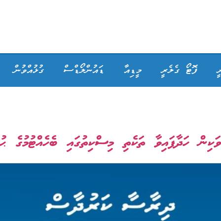
ީ
ފޮޓޯ ގެލެރީ
މީޑިއާ
ޑައުންލޯޑްސް
ގުޅުއްވުން
ް ހަދާފައިވާ ތަކެތި މިސްކިތުގައި ބެހެއްޓުމުގެ ޙުކުމ