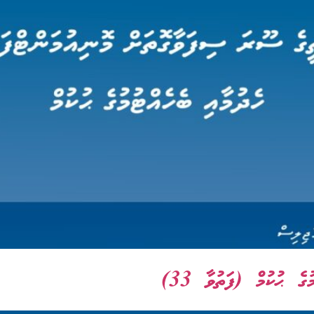
ެ ޙުކުމް (ފަތުވާ 33)