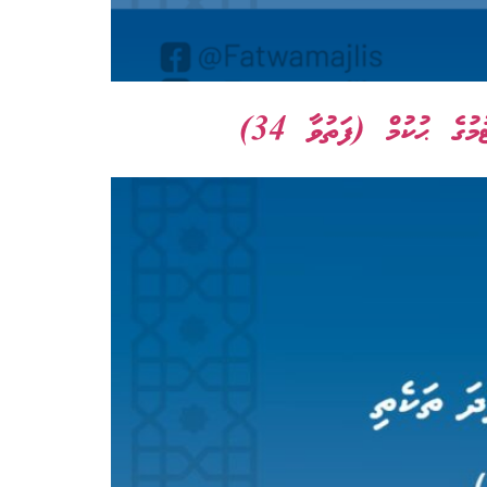
ގެ ޙުކުމް (ފަތުވާ 34)