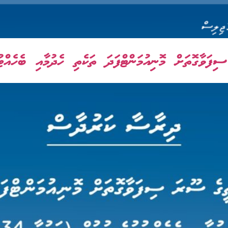
ާގޮތަށް މޮނިއުމަންޓްފަދަ ތަކެތި ހެދުމާއި ބެހެއްޓުމު