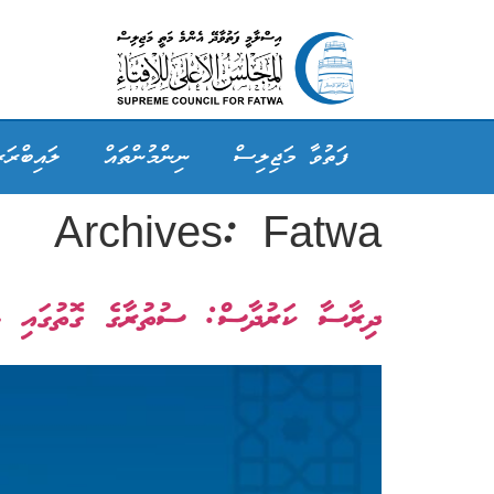
ފަތުވާ މަޖިލިސް
ނިންމުންތައް
ލައިބްރަރ
Archives:
Fatwa
ދިރާސާ ކަރުދާސް: ސުތުރާގެ ގޮތުގައި ވަކިނ