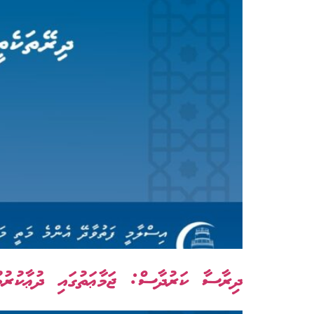
ދިރާސާ ކަރުދާސް: ޖަމާޢަތުގައި ދުޢާކުރުމުގ