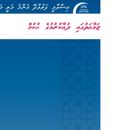
ޖަމާޢަތުގައި ދުޢާކުރުމުގެ ޙުކުމް