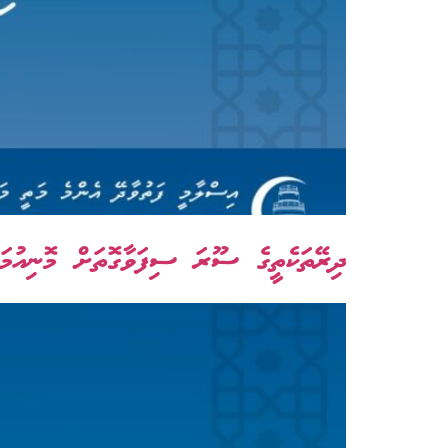
ދިރޭތަކެތީގެ ސޫރަ ސިފަވާގޮތަށް މޮނިއުމަން