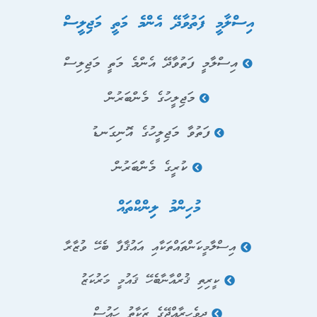
އިސްލާމީ ފަތުވާދޭ އެންމެ މަތީ މަޖިލީސް
އިސްލާމީ ފަތުވާދޭ އެންމެ މަތީ މަޖިލިސް
މަޖިލީހުގެ މެންބަރުން
ފަތުވާ މަޖިލީހުގެ އޮނިގަނޑު
ކުރީގެ މެންބަރުން
މުހިންމު ލިންކްތައް
އިސްލާމީކަންތައްތަކާއި އައުޤާފާ ބެހޭ ވުޒާރާ
ކީރިތި ޤުރްއާނާބެހޭ ޤައުމީ މަރުކަޒު
ދިވެހިރާއްޖޭގެ ޒަކާތު ހައުސް