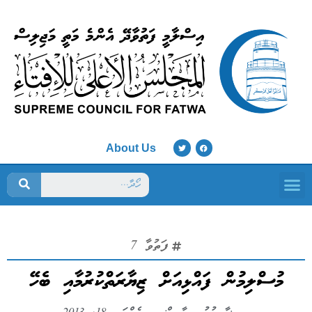
About Us
ފަތުވާ މަޖިލިސް
ފަތުވާ 7
މުސްލިމުން ފައްޅިއަށް ޒިޔާރަތްކުރުމާއި ބެހޭ