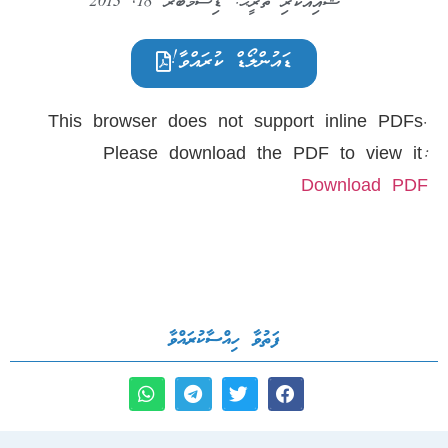
ޝާއިއުކުރި ތާރީޙް:
ޑިސެމްބަރ 18, 2013
ޑައުންލޯޑް ކުރައްވާ!
This browser does not support inline PDFs.
Please download the PDF to view it:
Download PDF
ފަތުވާ ހިއްސާކުރައްވާ