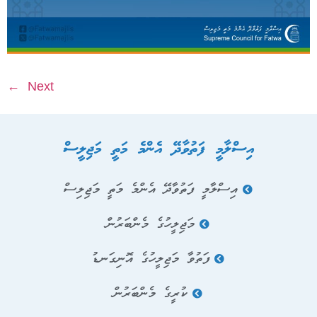
←
Next
އިސްލާމީ ފަތުވާދޭ އެންމެ މަތީ މަޖިލީސް
އިސްލާމީ ފަތުވާދޭ އެންމެ މަތީ މަޖިލިސް
މަޖިލީހުގެ މެންބަރުން
ފަތުވާ މަޖިލީހުގެ އޮނިގަނޑު
ކުރީގެ މެންބަރުން