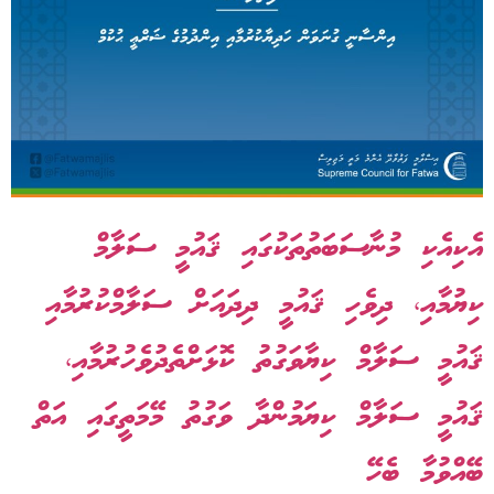
އެކިއެކި މުނާސަބަތުތަކުގައި ޤައުމީ ސަލާމް
ކިޔުމާއި، ދިވެހި ޤައުމީ ދިދައަށް ސަލާމްކުރުމާއި
ޤައުމީ ސަލާމް ކިޔާވަގުތު ކޮޅަށްތެދުވެހުރުމާއި،
ޤައުމީ ސަލާމް ކިޔަމުންދާ ވަގުތު މޭމަތީގައި އަތް
ބޭއްވުމާ ބެހޭ