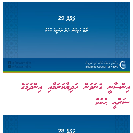
އިންސާނީ ގުނަވަން ހަދިޔާކުރުމާއި އިންދުމުގެ
ޝަރްޢީ ޙުކުމް