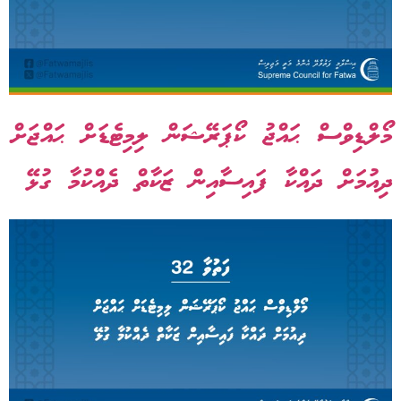
މޯލްޑިވްސް ޙައްޖު ކޯޕަރޭޝަން ލިމިޓެޑަށް ޙައްޖަށް
ދިއުމަށް ދައްކާ ފައިސާއިން ޒަކާތް ދެއްކުމާ ގުޅޭ