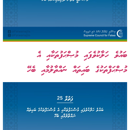
ބައުވެ ހަލާކުވެފައި މުޞްޙަފުތަކާއި އެ
މުޞްޙަފްތަކުގެ ބައިތައް ނައްތާލުމާއި ބެހޭ