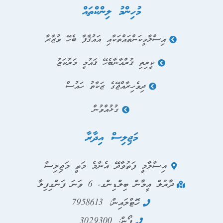
މުހިންމު ލިންކްތައް
އިސްލާމީކަންތައްތަކާއި އައުޤާފާ ބެހޭ ވުޒާރާ
ކީރިތި ޤުރްއާނާބެހޭ ޤައުމީ މަރުކަޒު
ދިވެހިރާއްޖޭގެ ޒަކާތު ހައުސް
ގުޅުއްވުން
މަޖިލިސް އިދާރާ
އިސްލާމީ ފަތުވާދޭ އެންމެ މަތީ މަޖިލިސް
ދާރުލް އީމާން ބިލްޑިންގ، 6 ވަނަ ފަންގިފިލާ
ހޮޓްލައިން: 7958613
ފޯން: 3029300