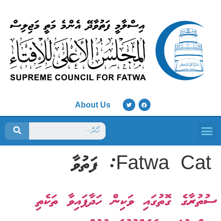
About Us
ފަތުވާ މަޖިލިސް
Fatwa Cat:
ފަތުވާ
ސުތުރާގެ ގޮތުގައި ވަކިން ހަދާފައިވާ ތަކެތި