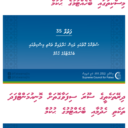
މިސްކިތުގައި ބެހެއްޓުމުގެ ޙުކުމް
ދިރޭތަކެތީގެ ސޫރަ ސިފަވާގޮތަށް މޮނިއުމަންޓްފަދަ
ތަކެތި ހެދުމާއި ބެހެއްޓުމުގެ ޙުކުމް