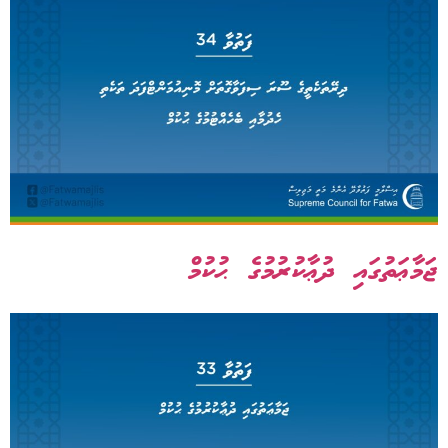
ޖަމާޢަތުގައި ދުޢާކުރުމުގެ ޙުކުމް