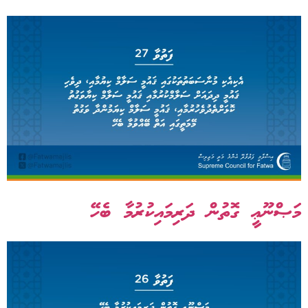
މަޞްނޫޢީ ގޮތުން ދަރިމައިކުރުމާ ބެހޭ