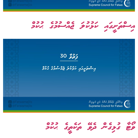
އިސްތަށީގައި ކަޅުކުލަ ޖެއްސުމުގެ ޙުކުމް
ވޯޓާ ގުޅިގެން ދެވޭ ތަކެތީގެ ޙުކުމް