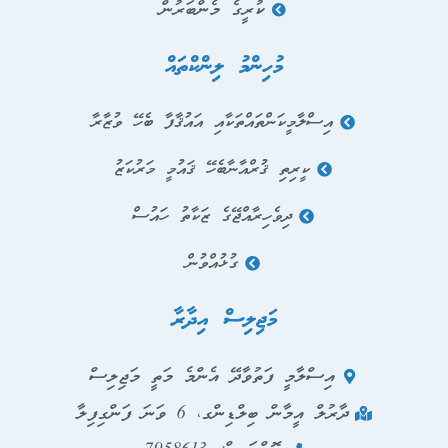
ކުރީގެ މެންބަރުން
މުހިންމު ލިންކްތައް
އިސްލާމީކަންތައްތަކާއި އައުޤާފާ ބެހޭ ވުޒާރާ
ކީރިތި ޤުރްއާނާބެހޭ ޤައުމީ މަރުކަޒު
ދިވެހިރާއްޖޭގެ ޒަކާތު ހައުސް
ގުޅުއްވުން
މަޖިލިސް އިދާރާ
އިސްލާމީ ފަތުވާދޭ އެންމެ މަތީ މަޖިލިސް
ދާރުލް އީމާން ބިލްޑިންގ، 6 ވަނަ ފަންގިފިލާ