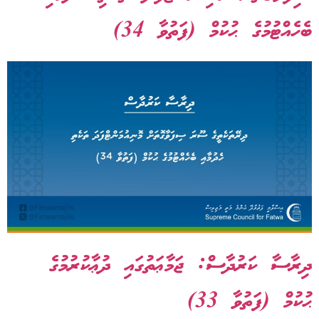
ބެހެއްޓުމުގެ ޙުކުމް (ފަތުވާ 34)
ދިރާސާ ކަރުދާސް: ޖަމާޢަތުގައި ދުޢާކުރުމުގެ
ޙުކުމް (ފަތުވާ 33)