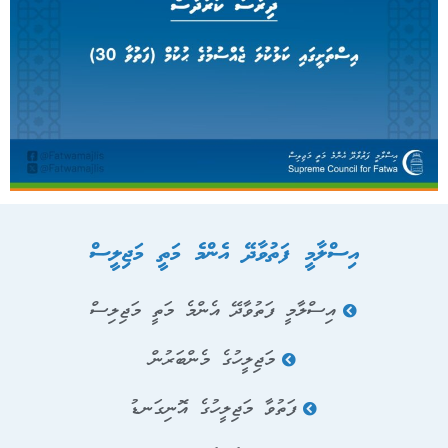
އިސްލާމީ ފަތުވާދޭ އެންމެ މަތީ މަޖިލީސް
އިސްލާމީ ފަތުވާދޭ އެންމެ މަތީ މަޖިލިސް
މަޖިލީހުގެ މެންބަރުން
ފަތުވާ މަޖިލީހުގެ އޮނިގަނޑު