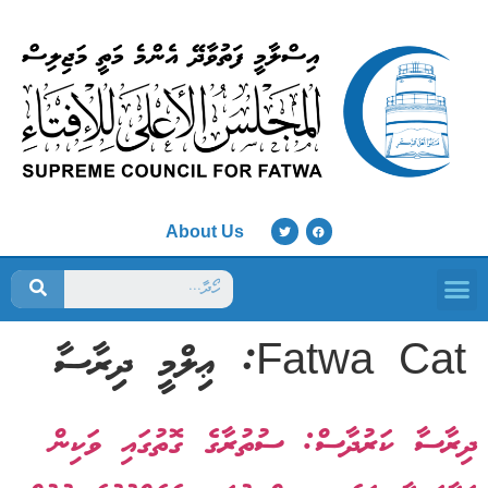
About Us
ފަތުވާ މަޖިލިސް
Fatwa Cat:
ޢިލްމީ ދިރާސާ
ދިރާސާ ކަރުދާސް: ސުތުރާގެ ގޮތުގައި ވަކިން