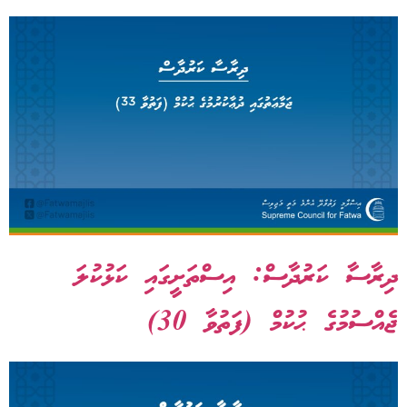
ދިރާސާ ކަރުދާސް: އިސްތަށީގައި ކަޅުކުލަ
ޖެއްސުމުގެ ޙުކުމް (ފަތުވާ 30)