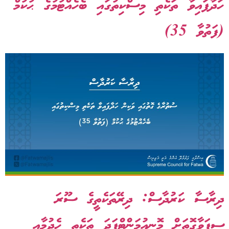
ހަދާފައިވާ ތަކެތި މިސްކިތުގައި ބެހެއްޓުމުގެ ޙުކުމް
(ފަތުވާ 35)
ދިރާސާ ކަރުދާސް: ދިރޭތަކެތީގެ ސޫރަ
ސިފަވާގޮތަށް މޮނިއުމަންޓްފަދަ ތަކެތި ހެދުމާއި