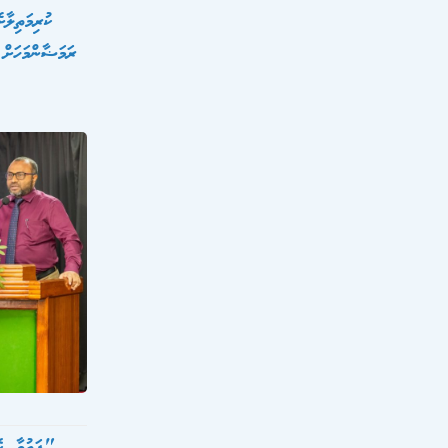
ރަމަޟާންމަހަށް
"ފަތުވާ ކޮންފަރެ