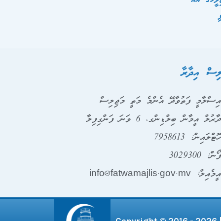
ި
ލިސް އިދާރާ
ިސްލާމީ ފަތުވާދޭ އެންމެ މަތީ މަޖިލިސް
ާރުލް އީމާން ބިލްޑިންގ، 6 ވަނަ ފަންގިފިލާ
ޮޓްލައިން: 7958613
ޯން: 3029300
ީމެއިލް: info@fatwamajlis.gov.mv