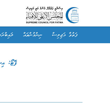
ފަތުވާ މަޖިލިސް
ނިންމުންތައް
ލައިބްރަރ
ފޮޓޯ: އިސ