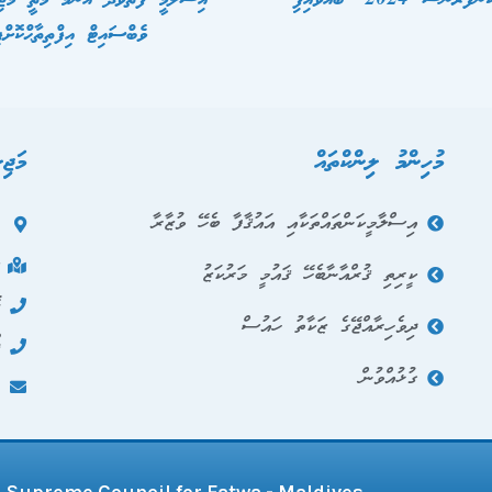
ވެބްސައިޓް އިފްތިތާޙްކޮށްފ
މުހިންމު ލިންކްތައް
މަޖި
އިސްލާމީކަންތައްތަކާއި އައުޤާފާ ބެހޭ ވުޒާރާ
އ
ދ
ކީރިތި ޤުރްއާނާބެހޭ ޤައުމީ މަރުކަޒު
ހ
ދިވެހިރާއްޖޭގެ ޒަކާތު ހައުސް
ފ
ގުޅުއްވުން
އ