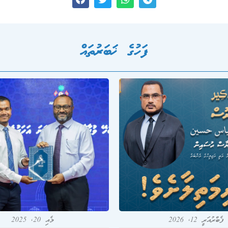
ފަހުގެ ޚަބަރުތައް
ފެބްރުއަރީ 12, 2026
މެއި 20, 2025