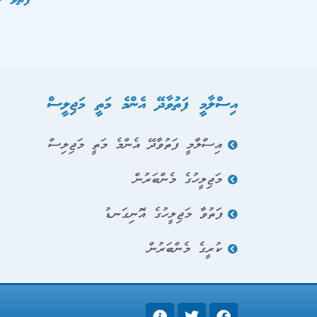
އިސްލާމީ ފަތުވާދޭ އެންމެ މަތީ މަޖިލީސް
އިސްލާމީ ފަތުވާދޭ އެންމެ މަތީ މަޖިލިސް
މަޖިލީހުގެ މެންބަރުން
ފަތުވާ މަޖިލީހުގެ އޮނިގަނޑު
ކުރީގެ މެންބަރުން