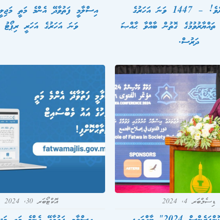
ކުރިމަތިލާށެވެ! – 1447 ވަނަ އަހަރުގެ
 ތައްޔާރުވުމުގެ ގޮތުން ބާއްވާ ޙާއްޞަ
ވަނަ އަހަރުގެ އަހަރީ ރިޕޯޓު ނ
ދަރުސް.
ޑިސެމްބަރ 4, 2024
އޮކްޓޯބަރ 30, 2024
ންސް 2024″ ބާއްވައިފި
އިސްލާމީ ފަތުވާދޭ އެންމެ މަތީ މަޖި