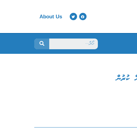
About Us
ް ކުރުން