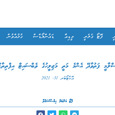
ީ
ފޮޓޯ ގެލެރީ
މީޑިއާ
ޑައުންލޯޑްސް
ގުޅުއްވުން
ްލާމީ ފަތުވާދޭ އެންމެ މަތީ މަޖިލީހުގެ ވެބްސައިޓް އިފްތިތާޙ
އޮކްޓޯބަރ 31, 2021
ފޮޓޯ އަލްބަމް ހިއްސާކުރައްވާ