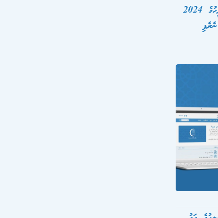
އިސްލާމީ ފަތުވާދޭ އެންމެ މަތީ މަޖިލީހުގެ 2024
ެރެފި
ލީހުގެ އައު